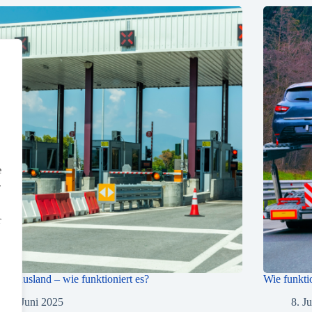
e
r
r
im Ausland – wie funktioniert es?
Wie funkti
18. Juni 2025
8. J