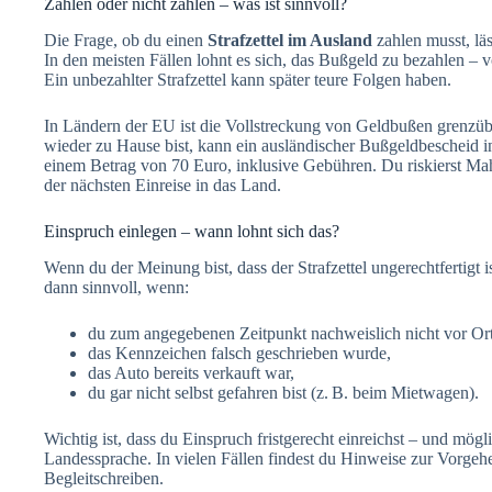
Zahlen oder nicht zahlen – was ist sinnvoll?
Die Frage, ob du einen
Strafzettel im Ausland
zahlen musst, läs
In den meisten Fällen lohnt es sich, das Bußgeld zu bezahlen – v
Ein unbezahlter Strafzettel kann später teure Folgen haben.
In Ländern der EU ist die Vollstreckung von Geldbußen grenzüb
wieder zu Hause bist, kann ein ausländischer Bußgeldbescheid 
einem Betrag von 70 Euro, inklusive Gebühren. Du riskierst Ma
der nächsten Einreise in das Land.
Einspruch einlegen – wann lohnt sich das?
Wenn du der Meinung bist, dass der Strafzettel ungerechtfertigt i
dann sinnvoll, wenn:
du zum angegebenen Zeitpunkt nachweislich nicht vor Ort
das Kennzeichen falsch geschrieben wurde,
das Auto bereits verkauft war,
du gar nicht selbst gefahren bist (z. B. beim Mietwagen).
Wichtig ist, dass du Einspruch fristgerecht einreichst – und mögl
Landessprache. In vielen Fällen findest du Hinweise zur Vorgehe
Begleitschreiben.