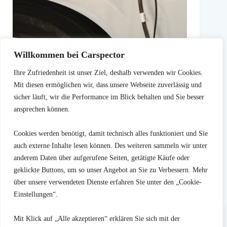
Willkommen bei Carspector
Ihre Zufriedenheit ist unser Ziel, deshalb verwenden wir Cookies.
Batterielebensdauer eines gebrauchten E-Autos – wie
Mit diesen ermöglichen wir, dass unsere Webseite zuverlässig und
lange hält der Akku wirklich?
sicher läuft, wir die Performance im Blick behalten und Sie besser
Wenn du ein Elektroauto gebraucht kaufen möchtest,
ansprechen können.
ist die Batterielebensdauer eines gebrauchten E-Autos
wahrscheinlich eine deiner größten Sorgen. Kein
Wunder: Die Traktionsbatterie ist das teuerste…
Cookies werden benötigt, damit technisch alles funktioniert und Sie
auch externe Inhalte lesen können. Des weiteren sammeln wir unter
Weiterlesen
Batterielebensdauer
anderem Daten über aufgerufene Seiten, getätigte Käufe oder
eines
23. November 2025
gebrauchten
geklickte Buttons, um so unser Angebot an Sie zu Verbessern. Mehr
E-
über unsere verwendeten Dienste erfahren Sie unter den „Cookie-
Autos
Einstellungen“.
–
wie
Blog Themen
Kaufberatung
Prüfungsinhalte
lange
FAQ
Kontakt
Mit Klick auf „Alle akzeptieren“ erklären Sie sich mit der