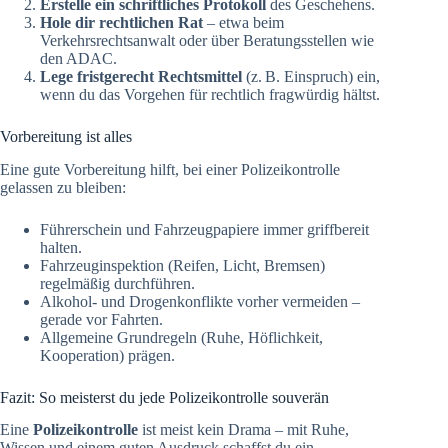
Erstelle ein schriftliches Protokoll
des Geschehens.
Hole dir rechtlichen Rat
– etwa beim
Verkehrsrechtsanwalt oder über Beratungsstellen wie
den ADAC.
Lege fristgerecht Rechtsmittel
(z. B. Einspruch) ein,
wenn du das Vorgehen für rechtlich fragwürdig hältst.
Vorbereitung ist alles
Eine gute Vorbereitung hilft, bei einer Polizeikontrolle
gelassen zu bleiben:
Führerschein und Fahrzeugpapiere immer griffbereit
halten.
Fahrzeuginspektion (Reifen, Licht, Bremsen)
regelmäßig durchführen.
Alkohol- und Drogenkonflikte vorher vermeiden –
gerade vor Fahrten.
Allgemeine Grundregeln (Ruhe, Höflichkeit,
Kooperation) prägen.
Fazit: So meisterst du jede Polizeikontrolle souverän
Eine
Polizeikontrolle
ist meist kein Drama – mit Ruhe,
Wissen und einem guten Ausdruck schaffst du ein