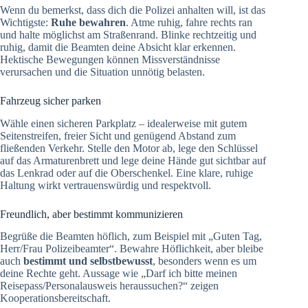
Wenn du bemerkst, dass dich die Polizei anhalten will, ist das
Wichtigste:
Ruhe bewahren
. Atme ruhig, fahre rechts ran
und halte möglichst am Straßenrand. Blinke rechtzeitig und
ruhig, damit die Beamten deine Absicht klar erkennen.
Hektische Bewegungen können Missverständnisse
verursachen und die Situation unnötig belasten.
Fahrzeug sicher parken
Wähle einen sicheren Parkplatz – idealerweise mit gutem
Seitenstreifen, freier Sicht und genügend Abstand zum
fließenden Verkehr. Stelle den Motor ab, lege den Schlüssel
auf das Armaturenbrett und lege deine Hände gut sichtbar auf
das Lenkrad oder auf die Oberschenkel. Eine klare, ruhige
Haltung wirkt vertrauenswürdig und respektvoll.
Freundlich, aber bestimmt kommunizieren
Begrüße die Beamten höflich, zum Beispiel mit „Guten Tag,
Herr/Frau Polizeibeamter“. Bewahre Höflichkeit, aber bleibe
auch
bestimmt und selbstbewusst
, besonders wenn es um
deine Rechte geht. Aussage wie „Darf ich bitte meinen
Reisepass/Personalausweis heraussuchen?“ zeigen
Kooperationsbereitschaft.