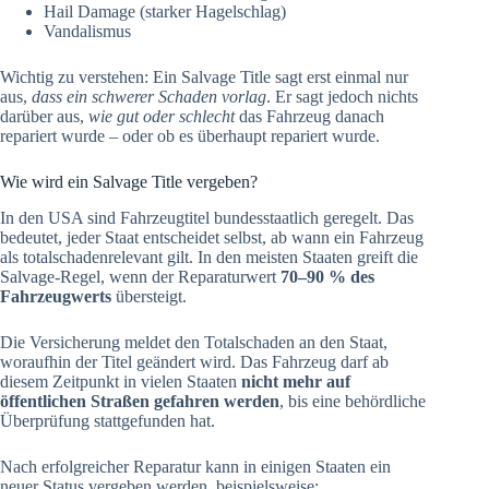
Hail Damage (starker Hagelschlag)
Vandalismus
Wichtig zu verstehen: Ein Salvage Title sagt erst einmal nur
aus,
dass ein schwerer Schaden vorlag
. Er sagt jedoch nichts
darüber aus,
wie gut oder schlecht
das Fahrzeug danach
repariert wurde – oder ob es überhaupt repariert wurde.
Wie wird ein Salvage Title vergeben?
In den USA sind Fahrzeugtitel bundesstaatlich geregelt. Das
bedeutet, jeder Staat entscheidet selbst, ab wann ein Fahrzeug
als totalschadenrelevant gilt. In den meisten Staaten greift die
Salvage-Regel, wenn der Reparaturwert
70–90 % des
Fahrzeugwerts
übersteigt.
Die Versicherung meldet den Totalschaden an den Staat,
woraufhin der Titel geändert wird. Das Fahrzeug darf ab
diesem Zeitpunkt in vielen Staaten
nicht mehr auf
öffentlichen Straßen gefahren werden
, bis eine behördliche
Überprüfung stattgefunden hat.
Nach erfolgreicher Reparatur kann in einigen Staaten ein
neuer Status vergeben werden, beispielsweise: