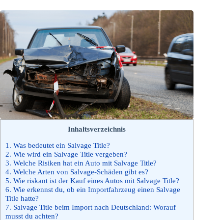
Inhaltsverzeichnis
1.
Was bedeutet ein Salvage Title?
2.
Wie wird ein Salvage Title vergeben?
3.
Welche Risiken hat ein Auto mit Salvage Title?
4.
Welche Arten von Salvage-Schäden gibt es?
5.
Wie riskant ist der Kauf eines Autos mit Salvage Title?
6.
Wie erkennst du, ob ein Importfahrzeug einen Salvage
Title hatte?
7.
Salvage Title beim Import nach Deutschland: Worauf
musst du achten?