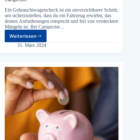
Ein Gebrauchtwagencheck ist ein unverzichtbarer Schritt,
um sicherzustellen, dass du ein Fahrzeug erwirbst, das
deinen Anforderungen entspricht und frei von versteckten
Mängeln ist. Bei Carspector…
Weiterlesen
Wie
viel
31. März 2024
kostet
ein
Gebrauchtwagencheck
bei
Carspector?