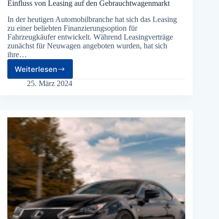
Einfluss von Leasing auf den Gebrauchtwagenmarkt
In der heutigen Automobilbranche hat sich das Leasing
zu einer beliebten Finanzierungsoption für
Fahrzeugkäufer entwickelt. Während Leasingverträge
zunächst für Neuwagen angeboten wurden, hat sich
ihre…
Weiterlesen
Einfluss
von
25. März 2024
Leasing
auf
den
Gebrauchtwagenmarkt