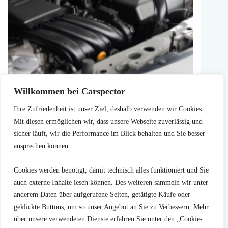
Gebrauchtwagencheck: Motor
Willkommen bei Carspector
Beim Kauf eines Gebrauchtwagens ist eine gründliche
Prüfung des Motors von entscheidender Bedeutung. Der
Ihre Zufriedenheit ist unser Ziel, deshalb verwenden wir Cookies.
Motor ist das Herzstück des Fahrzeugs, und potenzielle
Mit diesen ermöglichen wir, dass unsere Webseite zuverlässig und
Probleme können zu…
sicher läuft, wir die Performance im Blick behalten und Sie besser
Weiterlesen
Gebrauchtwagencheck:
ansprechen können.
Motor
16. März 2024
Cookies werden benötigt, damit technisch alles funktioniert und Sie
auch externe Inhalte lesen können. Des weiteren sammeln wir unter
anderem Daten über aufgerufene Seiten, getätigte Käufe oder
ZURÜCK
NÄCHSTE
geklickte Buttons, um so unser Angebot an Sie zu Verbessern. Mehr
über unsere verwendeten Dienste erfahren Sie unter den „Cookie-