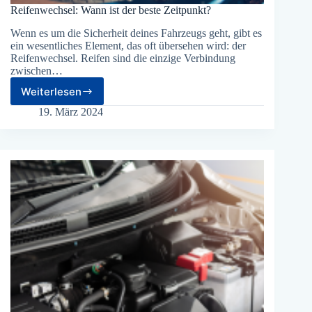
Reifenwechsel: Wann ist der beste Zeitpunkt?
Wenn es um die Sicherheit deines Fahrzeugs geht, gibt es
ein wesentliches Element, das oft übersehen wird: der
Reifenwechsel. Reifen sind die einzige Verbindung
zwischen…
Weiterlesen
Reifenwechsel:
Wann
19. März 2024
ist
der
beste
Zeitpunkt?