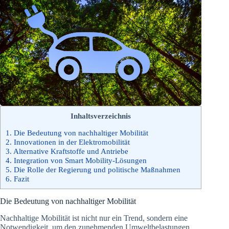
Inhaltsverzeichnis
1.
Die Bedeutung von nachhaltiger Mobilität
2.
Innovationen in der Elektromobilität
3.
Alternative Kraftstoffe und Antriebe
4.
Integration von Smart Mobility-Lösungen
5.
Die Rolle der Regierung und politische Maßnahmen
6.
Fazit
Die Bedeutung von nachhaltiger Mobilität
Nachhaltige Mobilität ist nicht nur ein Trend, sondern eine
Notwendigkeit, um den zunehmenden Umweltbelastungen