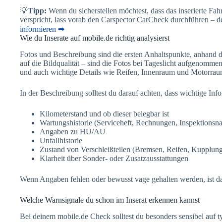
💡
Tipp:
Wenn du sicherstellen möchtest, dass das inserierte Fa
verspricht, lass vorab den Carspector CarCheck durchführen – d
informieren ➡
Wie du Inserate auf mobile.de richtig analysierst
Fotos und Beschreibung sind die ersten Anhaltspunkte, anhand der
auf die Bildqualität – sind die Fotos bei Tageslicht aufgenomme
und auch wichtige Details wie Reifen, Innenraum und Motorra
In der Beschreibung solltest du darauf achten, dass wichtige Inf
Kilometerstand und ob dieser belegbar ist
Wartungshistorie (Serviceheft, Rechnungen, Inspektionsn
Angaben zu HU/AU
Unfallhistorie
Zustand von Verschleißteilen (Bremsen, Reifen, Kupplun
Klarheit über Sonder- oder Zusatzausstattungen
Wenn Angaben fehlen oder bewusst vage gehalten werden, ist da
Welche Warnsignale du schon im Inserat erkennen kannst
Bei deinem mobile.de Check solltest du besonders sensibel auf t