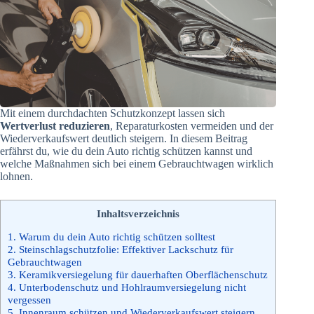
Mit einem durchdachten Schutzkonzept lassen sich
Wertverlust reduzieren
, Reparaturkosten vermeiden und der
Wiederverkaufswert deutlich steigern. In diesem Beitrag
erfährst du, wie du dein Auto richtig schützen kannst und
welche Maßnahmen sich bei einem Gebrauchtwagen wirklich
lohnen.
Inhaltsverzeichnis
1.
Warum du dein Auto richtig schützen solltest
2.
Steinschlagschutzfolie: Effektiver Lackschutz für
Gebrauchtwagen
3.
Keramikversiegelung für dauerhaften Oberflächenschutz
4.
Unterbodenschutz und Hohlraumversiegelung nicht
vergessen
5.
Innenraum schützen und Wiederverkaufswert steigern